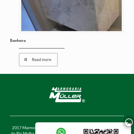
Banheiro
Read more
2017 Marmoraria Müller - Rua Walter Marquardt, 1777 - Barra
do Rio Molha - Jaraguá do Sul - SC - Fone: (47) 3370-7716 - Cel: