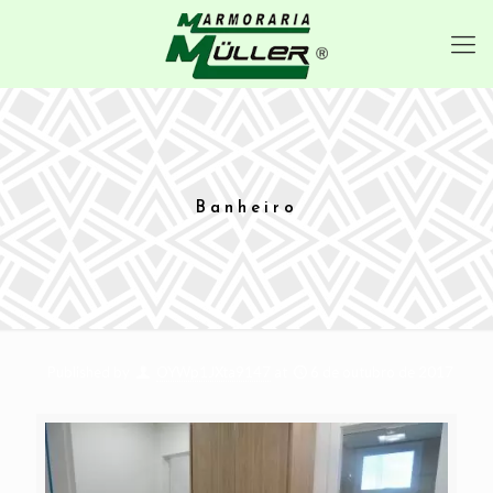
Banheiro
Published by
OYWp1JXta9147
at
6 de outubro de 2017