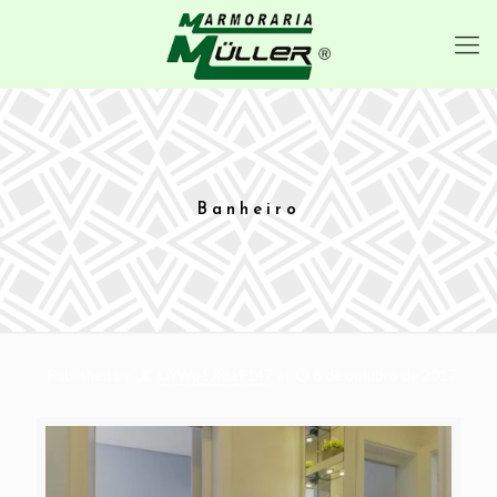
Banheiro
Published by
OYWp1JXta9147
at
6 de outubro de 2017