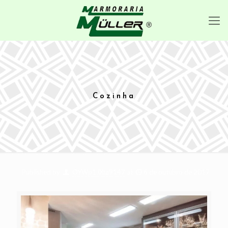
Cozinha
Published by
OYWp1JXta9147
at
6 de outubro de 2017