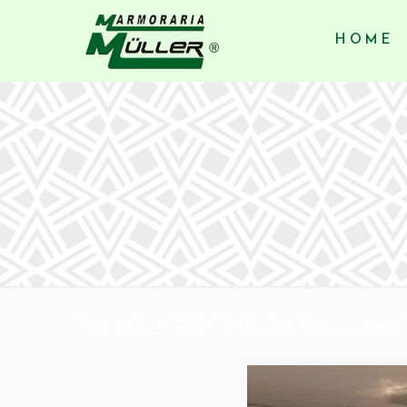
HOME
Published by
OYWp1JXta9147
at
6 de outubro de 