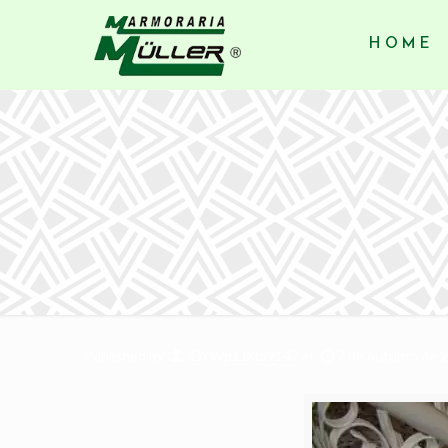
HOME
Published by
OYWp1JXta9147
at
7 de outubro de 