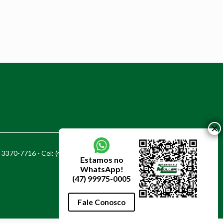
7) 3370-7716 - Cel: (47) 99975-0005
Estamos no
WhatsApp!
(47) 99975-0005
Fale Conosco