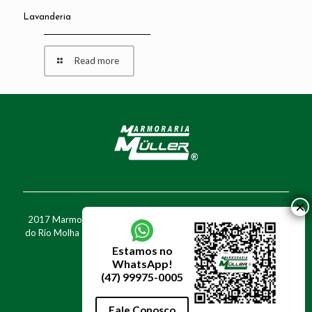
Lavanderia
Read more
2017 Marmoraria Müller - Rua Walter Marquardt, 1777 - Barra
do Rio Molha - Jaraguá do Sul - SC - Fone: (47) 3370-7716 - Cel:
(47) 99975-0005
Estamos no
WhatsApp!
(47) 99975-0005
Fale Conosco