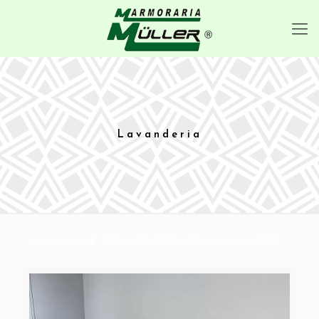
Lavanderia
Published by
OYWp1JXta9147
at
2 de abril de 2025