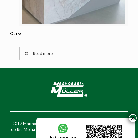
Outro
Read more
2017 Marmoraria Müller - Rua Walter Marquardt, 1777 - Barra
do Rio Molha - Jaraguá do Sul - SC - Fone: (47) 3370-7716 - Cel:
(47) 99975-0005
Estamos no