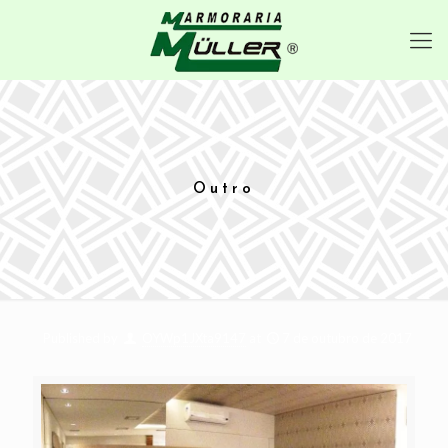
Outro
Published by
OYWp1JXta9147
at
7 de outubro de 2017