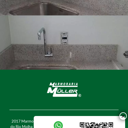
2017 Marmoraria Müller - Rua Walter Marquardt, 1777 - Barra
do Rio Molha - Jaraguá do Sul - SC - Fone: (47) 3370-7716 - Cel: